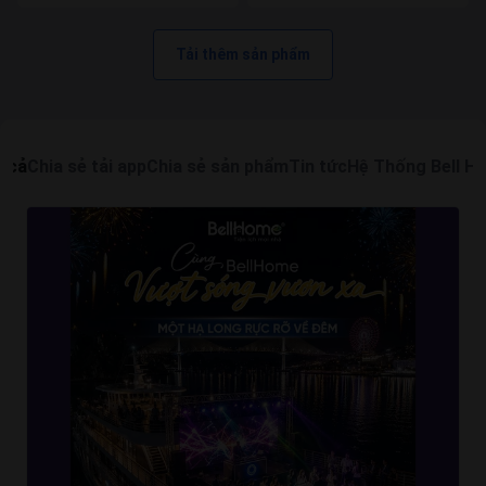
Nước Hoa Tinh Tế 2KG)
Tải thêm sản phẩm
t cả
Chia sẻ tải app
Chia sẻ sản phẩm
Tin tức
Hệ Thống Bell H