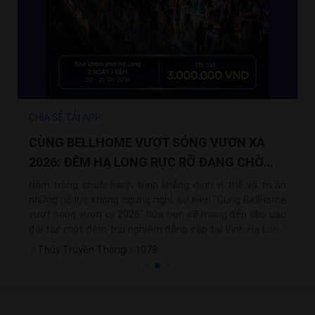
CHIA SẺ TẢI APP
CÙNG BELLHOME VƯỢT SÓNG VƯƠN XA
2026: ĐÊM HẠ LONG RỰC RỠ ĐANG CHỜ
ĐÓN NHỮNG CHIẾN BINH BỨT PHÁ
Nằm trong chuỗi hành trình khẳng định vị thế và tri ân
những nỗ lực không ngừng nghỉ, sự kiện “Cùng BellHome
vượt sóng vươn xa 2026” hứa hẹn sẽ mang đến cho các
đối tác một đêm trải nghiệm đẳng cấp tại Vịnh Hạ Long.
Đây không chỉ là một chuyến đi thuần túy mà còn là phần
Thủy Truyền Thông
1078
thưởng xứng đáng dành riêng cho những người dám
hành động, dám bứt phá để kiến tạo nên những thành
công vượt trội. Khi màn đêm buông xuống, một không
gian lễ hội lung linh và đầy cảm xúc trên du thuyền hạng