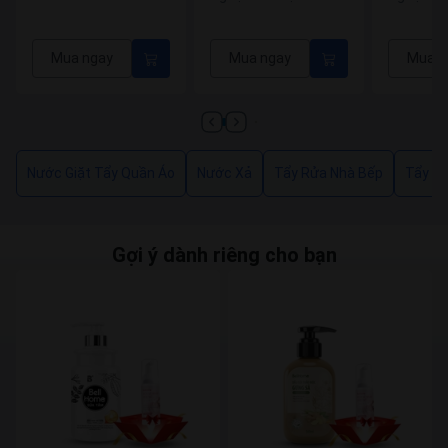
Home Tím Hương
Home Đỏ
Thời Thượng 150G
Sang Trọ
Mua ngay
Mua ngay
Mua n
Nước Giặt Tẩy Quần Áo
Nước Xả
Tẩy Rửa Nhà Bếp
Tẩy R
Gợi ý dành riêng cho bạn