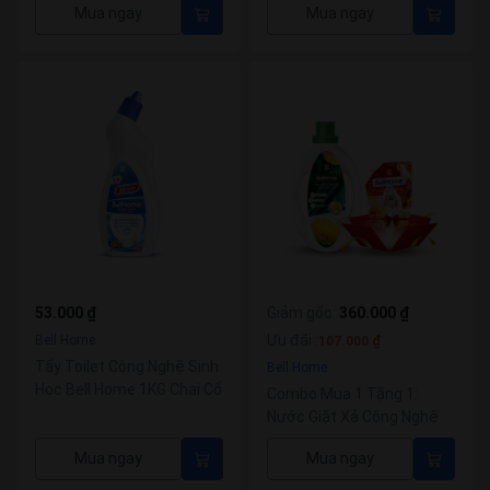
Mua ngay
Mua ngay
53.000 ₫
Giảm gốc
:
360.000 ₫
Ưu đãi
:
Bell Home
107.000 ₫
Tẩy Toilet Công Nghệ Sinh
Bell Home
Học Bell Home 1KG Chai Cổ
Combo Mua 1 Tặng 1:
Vịt
Nước Giặt Xả Công Nghệ
Sinh Học BellHome Xanh
Mua ngay
Mua ngay
Lá 3,2KG (Tặng Túi Nước
Xả Vải BellHome Đỏ Hương