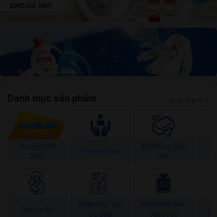
Danh mục sản phẩm
Xem thêm
S
Khuyến Mãi
Xà Phòng, Sữa
Person Care
Dàn
2025
Tắm
Chăm Sóc Tóc,
Nước Hoa, Keo
C
Mẹ Và Bé
Da Đầu
Vuốt Tóc
Ră