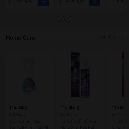
ua ngay
Mua ngay
Mua ngay
Home Care
Xem thêm
115.000 ₫
110.000 ₫
110.000 
Bell Home
Bell Home
Bell Home
Tẩy Đa Năng Siêu
Tinh Dầu Xả Vải Công
Tinh Dầu
Tốc Bell Home 500ML
Nghệ Sinh Học Bell
Nghệ Sinh