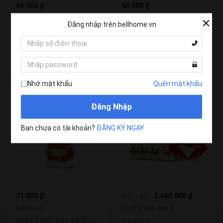
66.000 ₫
66.000 ₫
Bell Home
Bell Home
Đăng nhập trên bellhome.vn
Xả Vải Khô Công Nghệ Sinh
Xả Vải Khô Công Nghệ Sinh
Học Bell Home Tím Hương
Học Bell Home Xanh Lá
Hạnh Phúc 100ml
Hương Sang Trọng 100ml
Mua ngay
Mua ngay
Nhớ mật khẩu
Quên mật khẩu
Đăng Nhập
Bạn chưa có tài khoản?
ĐĂNG KÝ NGAY
71.000 ₫
Giảm gốc
:
2.600.000 ₫
Ưu đãi
:
Bell Home
650.000 ₫
Nước Thơm Bao Sái Bàn
Bell Home