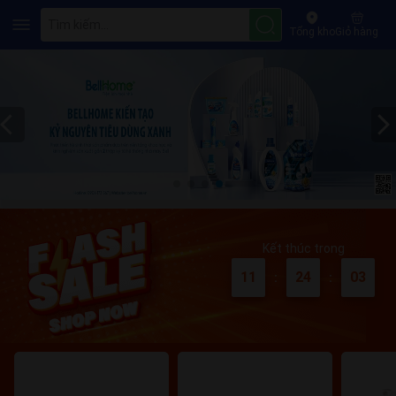
Bell Home - Giá Tốt Mọi Thời Điểm
Tìm kiếm...
Tổng kho
Giỏ hàng
Kết thúc trong
11
24
03
:
: