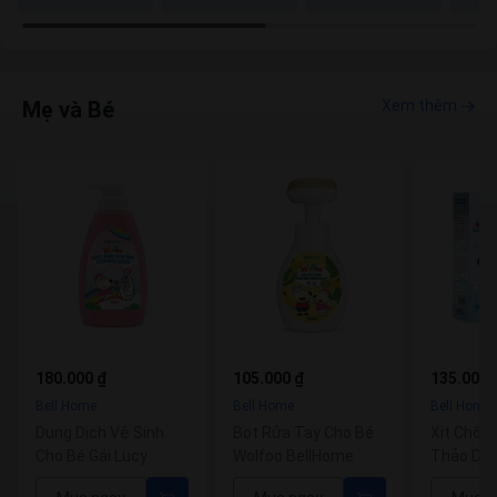
Mẹ và Bé
Xem thêm
000 ₫
105.000 ₫
135.000 ₫
 Home
Bell Home
Bell Home
 Dịch Vệ Sinh
Bọt Rửa Tay Cho Bé
Xịt Chống Sâu Răn
Bé Gái Lucy
Wolfoo BellHome
Thảo Dược Wolfoo
ml
500ml
BellHome 30ml