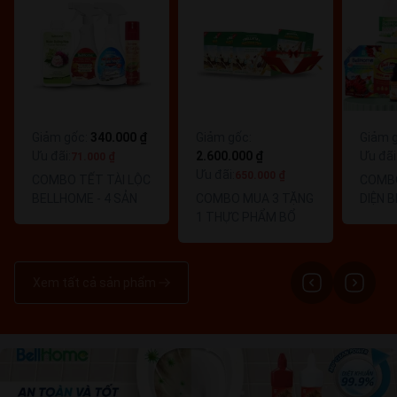
Giảm gốc
:
340.000 ₫
Giảm gốc
:
Giảm 
Ưu đãi
:
2.600.000 ₫
Ưu đãi
71.000 ₫
Ưu đãi
:
650.000 ₫
COMBO TẾT TÀI LỘC
COMB
BELLHOME - 4 SẢN
COMBO MUA 3 TẶNG
DIỆN 
PHẨM
1 THỰC PHẨM BỔ
SẢN P
SUNG BELLVITA
NUTRITIOUS MEAL
Xem tất cả sản phẩm