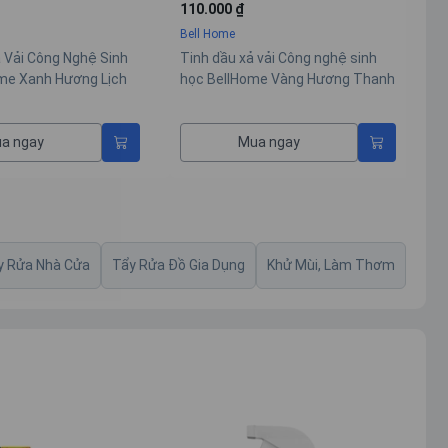
Giảm gốc
:
360.000 ₫
G
Ưu đãi
:
Ư
107.000 ₫
 vải Công nghệ sinh
Bell Home
B
me Vàng Hương Thanh
Combo Mua 1 Tặng 1: Nước Giặt
C
Xả Công Nghệ Sinh Học BellHome
X
Xanh Lá 3,2KG (Tặng Túi Nước Xả
T
a ngay
Mua ngay
Vải BellHome Đỏ Hương Nước
B
Hoa Tinh Tế 2KG)
T
y Rửa Nhà Cửa
Tẩy Rửa Đồ Gia Dụng
Khử Mùi, Làm Thơm