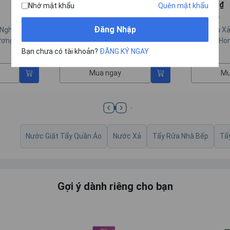
110.000 ₫
110.000 ₫
Nhớ mật khẩu
Quên mật khẩu
Bell Home
Bell Home
Đăng Nhập
 Nghệ Sinh
Tinh Dầu Xả Vải Công Nghệ Sinh
Tinh dầu xả
ơng Sang
Học Bell Home Xanh Hương Lịch
học BellHo
Bạn chưa có tài khoản?
ĐĂNG KÝ NGAY
Thiệp 150G
Mát 150g
Mua ngay
Mu
Nước Giặt Tẩy Quần Áo
Nước Xả
Tẩy Rửa Nhà Bếp
Tẩ
Gợi ý dành riêng cho bạn