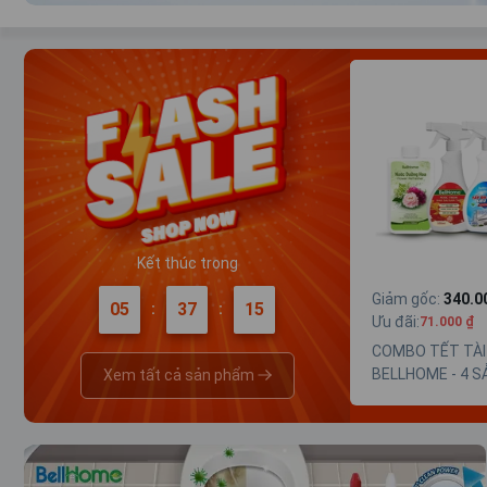
Kết thúc trong
Giảm gốc
:
340.0
05
37
14
:
:
Ưu đãi
:
71.000 ₫
COMBO TẾT TÀI
BELLHOME - 4 S
Xem tất cả sản phẩm
PHẨM