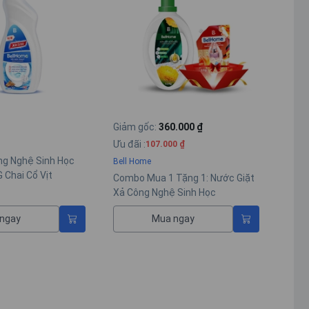
Giảm gốc
:
360.000 ₫
Ưu đãi
:
107.000 ₫
ng Nghệ Sinh Học
Bell Home
 Chai Cổ Vịt
Combo Mua 1 Tặng 1: Nước Giặt
Xả Công Nghệ Sinh Học
BellHome Xanh Lá 3,2KG (Tặng
ngay
Mua ngay
Túi Nước Xả Vải BellHome Đỏ
Hương Nước Hoa Tinh Tế 2KG)