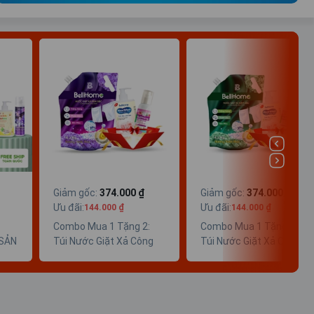
Giảm gốc
:
374.000 ₫
Giảm gốc
:
374.000 ₫
Ưu đãi
:
Ưu đãi
:
144.000 ₫
144.000 ₫
Combo Mua 1 Tặng 2:
Combo Mua 1 Tặng 2:
 SẢN
Túi Nước Giặt Xả Công
Túi Nước Giặt Xả Công
Nghệ Sinh Học BellHome
Nghệ Sinh Học BellHome
Tím 4,2KG (Tặng Xả Vải
Xanh Lá 4,2KG (Tặng Xả
Khô CNSH BellHome
Vải Khô CNSH BellHome
100ml + Nước Rửa Tay
100ml + Nước Rửa Tay