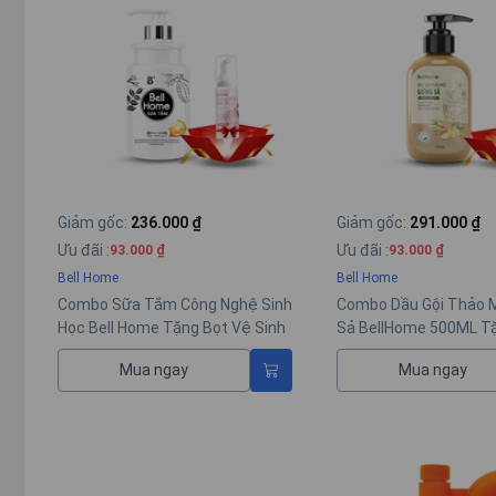
Giảm gốc
:
236.000 ₫
Giảm gốc
:
291.000 ₫
Ưu đãi
:
Ưu đãi
:
93.000 ₫
93.000 ₫
Bell Home
Bell Home
Combo Sữa Tắm Công Nghệ Sinh
Combo Dầu Gội Thảo 
Học Bell Home Tặng Bọt Vệ Sinh
Sả BellHome 500ML T
Phụ Nữ 100ML
Sinh Phụ Nữ 100ML
Mua ngay
Mua ngay