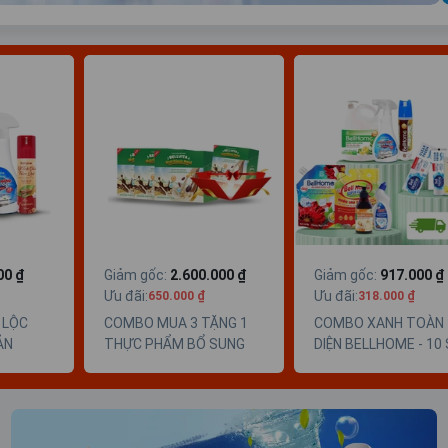
00 ₫
Giảm gốc
:
2.600.000 ₫
Giảm gốc
:
917.000 ₫
Ưu đãi
:
Ưu đãi
:
650.000 ₫
318.000 ₫
 LỘC
COMBO MUA 3 TẶNG 1
COMBO XANH TOÀN
ẢN
THỰC PHẨM BỔ SUNG
DIỆN BELLHOME - 10
BELLVITA NUTRITIOUS
PHẨM TIỆN ÍCH
MEAL