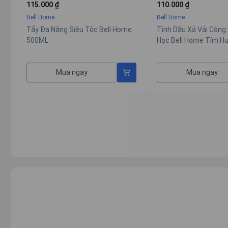
110.000 ₫
110.000 ₫
Bell Home
Bell Home
e
Tinh Dầu Xả Vải Công Nghệ Sinh
Tinh Dầu Xả Vải Công
Học Bell Home Tím Hương Thời
Học Bell Home Đỏ Hư
Thượng 150G
Trọng 150G
Mua ngay
Mua ngay