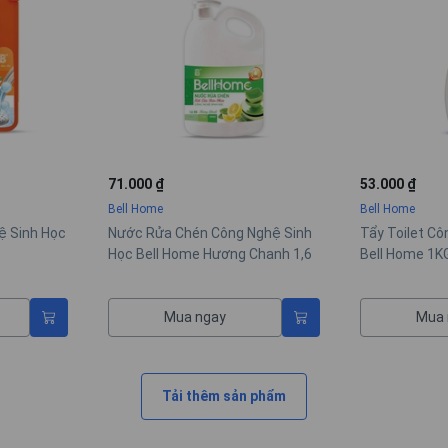
71.000 ₫
53.000 ₫
Bell Home
Bell Home
ệ Sinh Học
Nước Rửa Chén Công Nghệ Sinh
Tẩy Toilet Cô
Học Bell Home Hương Chanh 1,6
Bell Home 1KG
KG
Mua ngay
Mua 
Tải thêm sản phẩm