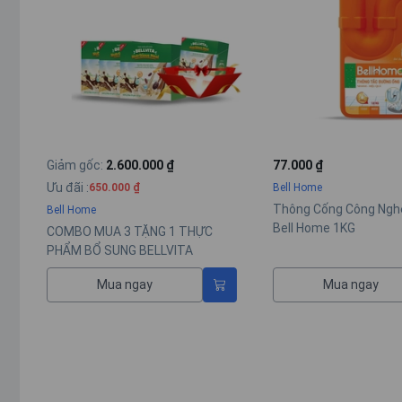
Giảm gốc
:
2.600.000 ₫
77.000 ₫
Ưu đãi
:
Bell Home
650.000 ₫
Thông Cống Công Ngh
Bell Home
Bell Home 1KG
COMBO MUA 3 TẶNG 1 THỰC
PHẨM BỔ SUNG BELLVITA
NUTRITIOUS MEAL
Mua ngay
Mua ngay