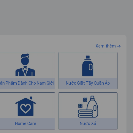
BellHome 500ml ngẫu
BellHome 500ml ngẫu
nhiên)
nhiên)
Xem thêm
ản Phẩm Dành Cho Nam Giới
Nước Giặt Tẩy Quần Áo
Home Care
Nước Xả