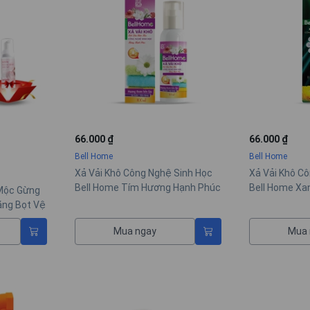
66.000 ₫
66.000 ₫
Bell Home
Bell Home
Xả Vải Khô Công Nghệ Sinh Học
Xả Vải Khô C
Bell Home Tím Hương Hạnh Phúc
Bell Home Xa
Mộc Gừng
100ml
Trọng 100ml
ặng Bọt Vệ
Mua ngay
Mua 