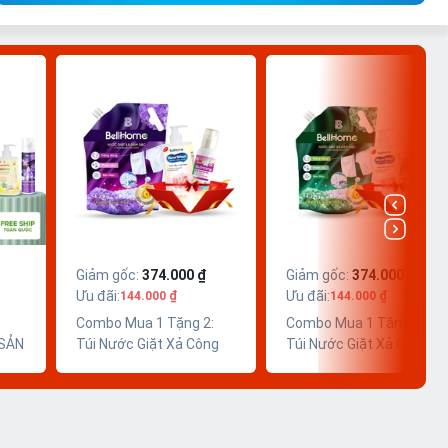
Giảm gốc
:
374.000 ₫
Giảm gốc
:
374.000 ₫
Ưu đãi
:
Ưu đãi
:
144.000 ₫
144.000 ₫
Combo Mua 1 Tặng 2:
Combo Mua 1 Tặng 2:
 SẢN
Túi Nước Giặt Xả Công
Túi Nước Giặt Xả Công
Nghệ Sinh Học BellHome
Nghệ Sinh Học BellHome
Tím 4,2KG (Tặng Xả Vải
Xanh Lá 4,2KG (Tặng Xả
Khô CNSH BellHome
Vải Khô CNSH BellHome
100ml + Nước Rửa Tay
100ml + Nước Rửa Tay