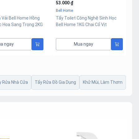
71.000 ₫
1
Bell Home
B
Công Nghệ Sinh Học
Nước Thơm Bao Sái Bàn Thờ
T
KG Chai Cổ Vịt
Công Nghệ Sinh Học Bell Home
B
a ngay
Mua ngay
y Rửa Nhà Cửa
Tẩy Rửa Đồ Gia Dụng
Khử Mùi, Làm Thơm