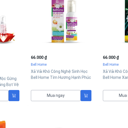
66.000 ₫
66.000 ₫
Bell Home
Bell Home
Xả Vải Khô Công Nghệ Sinh Học
Xả Vải Khô C
Bell Home Tím Hương Hạnh Phúc
Bell Home Xa
Mộc Gừng
100ml
Trọng 100ml
ặng Bọt Vệ
Mua ngay
Mua 