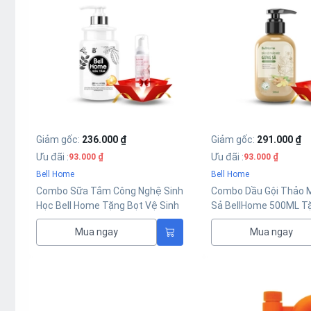
Giảm gốc
:
236.000 ₫
Giảm gốc
:
291.000 ₫
Ưu đãi
:
Ưu đãi
:
93.000 ₫
93.000 ₫
Bell Home
Bell Home
Combo Sữa Tắm Công Nghệ Sinh
Combo Dầu Gội Thảo 
Học Bell Home Tặng Bọt Vệ Sinh
Sả BellHome 500ML T
Phụ Nữ 100ML
Sinh Phụ Nữ 100ML
Mua ngay
Mua ngay