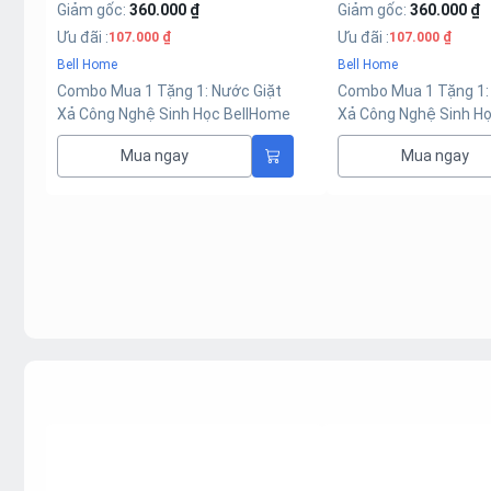
Giảm gốc
:
360.000 ₫
154.000 ₫
Ưu đãi
:
Bell Home
107.000 ₫
Túi Nước Xả Vải Bell
Bell Home
Hương Nước Hoa Tinh
t
Combo Mua 1 Tặng 1: Nước Giặt
me
Xả Công Nghệ Sinh Học BellHome
Xả
Tím 3,2KG (Tặng Túi Nước Xả Vải
Mua ngay
Mua ngay
BellHome Đỏ Hương Nước Hoa
Tinh Tế 2KG)