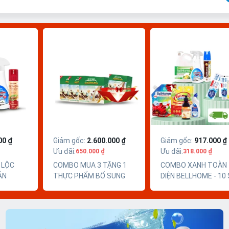
00 ₫
Giảm gốc
:
2.600.000 ₫
Giảm gốc
:
917.000 ₫
Ưu đãi
:
Ưu đãi
:
650.000 ₫
318.000 ₫
 LỘC
COMBO MUA 3 TẶNG 1
COMBO XANH TOÀN
ẢN
THỰC PHẨM BỔ SUNG
DIỆN BELLHOME - 10
BELLVITA NUTRITIOUS
PHẨM TIỆN ÍCH
MEAL