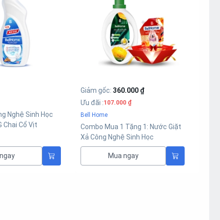
Giảm gốc
:
360.000 ₫
Ưu đãi
:
107.000 ₫
ng Nghệ Sinh Học
Bell Home
 Chai Cổ Vịt
Combo Mua 1 Tặng 1: Nước Giặt
Xả Công Nghệ Sinh Học
BellHome Xanh Lá 3,2KG (Tặng
ngay
Mua ngay
Túi Nước Xả Vải BellHome Đỏ
Hương Nước Hoa Tinh Tế 2KG)