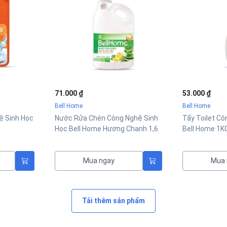
71.000 ₫
53.000 ₫
Bell Home
Bell Home
ệ Sinh Học
Nước Rửa Chén Công Nghệ Sinh
Tẩy Toilet Cô
Học Bell Home Hương Chanh 1,6
Bell Home 1KG
KG
Mua ngay
Mua 
Tải thêm sản phẩm