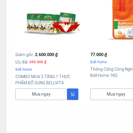
Giảm gốc
:
2.600.000 ₫
77.000 ₫
Ưu đãi
:
Bell Home
650.000 ₫
Thông Cống Công Ngh
Bell Home
Bell Home 1KG
COMBO MUA 3 TẶNG 1 THỰC
PHẨM BỔ SUNG BELLVITA
NUTRITIOUS MEAL
Mua ngay
Mua ngay