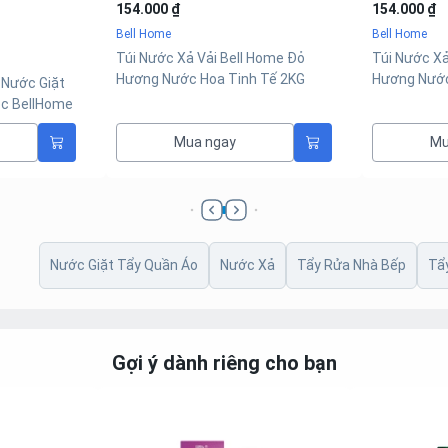
154.000 ₫
53.000 ₫
Bell Home
Bell Home
 Home Đỏ
Túi Nước Xả Vải Bell Home Hồng
Tẩy Toilet 
 Tế 2KG
Hương Nước Hoa Sang Trọng 2KG
Bell Home 1
Mua ngay
Mu
Nước Giặt Tẩy Quần Áo
Nước Xả
Tẩy Rửa Nhà Bếp
Tẩ
Gợi ý dành riêng cho bạn