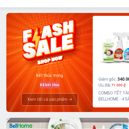
Kết thúc trong
Giảm gốc
:
340.0
Đã kết thúc
Ưu đãi
:
71.000 ₫
COMBO TẾT TÀI
BELLHOME - 4 S
Xem tất cả sản phẩm
PHẨM