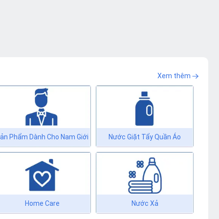
BellHome 500ml ngẫu
BellHome 500ml ngẫu
nhiên)
nhiên)
Xem thêm
ản Phẩm Dành Cho Nam Giới
Nước Giặt Tẩy Quần Áo
Home Care
Nước Xả