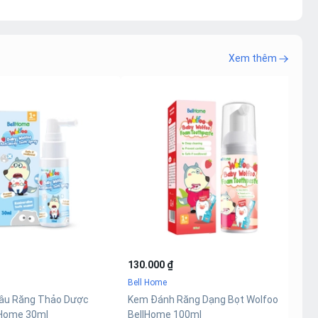
Xem thêm
130.000 ₫
2
Bell Home
B
Sâu Răng Thảo Dược
Kem Đánh Răng Dạng Bọt Wolfoo
T
lHome 30ml
BellHome 100ml
B