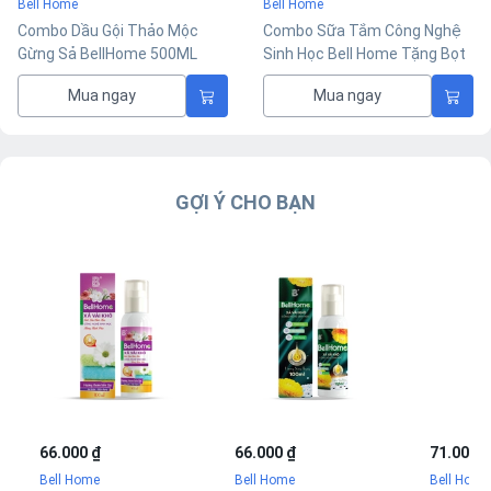
Bell Home
Bell Home
Combo Dầu Gội Thảo Mộc
Combo Sữa Tắm Công Nghệ
Gừng Sả BellHome 500ML
Sinh Học Bell Home Tặng Bọt
Tặng Bọt Vệ Sinh Phụ Nữ
Vệ Sinh Phụ Nữ 100ML
Mua ngay
Mua ngay
100ML
GỢI Ý CHO BẠN
66.000 ₫
66.000 ₫
71.000 ₫
Bell Home
Bell Home
Bell Home