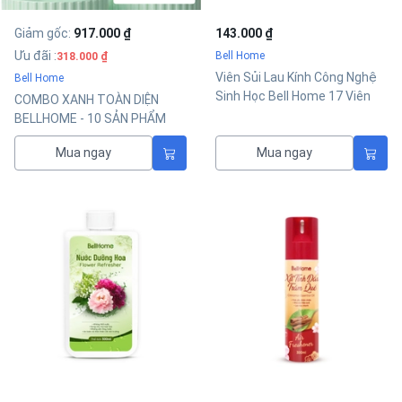
Giảm gốc
:
917.000 ₫
143.000 ₫
Ưu đãi
:
Bell Home
318.000 ₫
Viên Sủi Lau Kính Công Nghệ
Bell Home
Sinh Học Bell Home 17 Viên
COMBO XANH TOÀN DIỆN
BELLHOME - 10 SẢN PHẨM
TIỆN ÍCH
Mua ngay
Mua ngay