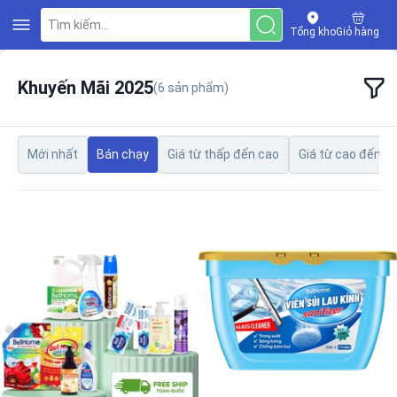
Tìm kiếm...
Tổng kho
Giỏ hàng
Khuyến Mãi 2025
(
6
sản phẩm)
Mới nhất
Bán chạy
Giá từ thấp đến cao
Giá từ cao đến t