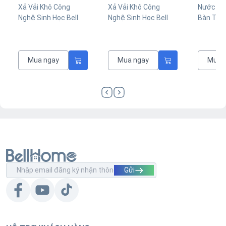
Xả Vải Khô Công
Xả Vải Khô Công
Nước Th
Nghệ Sinh Học Bell
Nghệ Sinh Học Bell
Bàn Thờ
Home Tím Hương
Home Xanh Lá Hương
Sinh Học
Hạnh Phúc 100ml
Sang Trọng 100ml
Mua ngay
Mua ngay
Mua 
Gửi