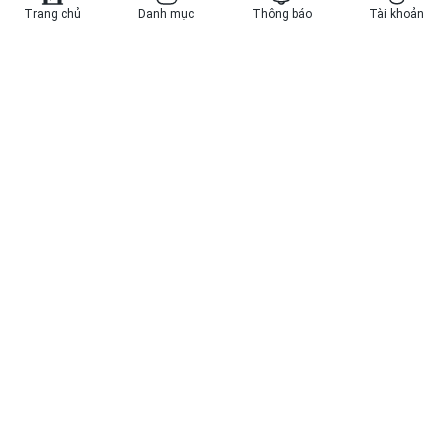
Trang chủ
Danh mục
Thông báo
Tài khoản
TẢI ỨNG DỤNG BELLHOME
© 2023 Bản quyền thuộc về BellHome
Công ty Cổ phần Tập đoàn Bell Việt Nam
GPKD số 0110371053 do Sở KH và ĐT TP Hà Nội cấp ngày 30/5/2023
Địa chỉ: V6B ô số 03, Khu nhà ở Văn Phú, khu đô thị mới Văn Phú,
Phường Phú La, Quận Hà Đông, Thành phố Hà Nội
Hotline:
0906.173.567
Email:
tapdoanbell@gmail.com